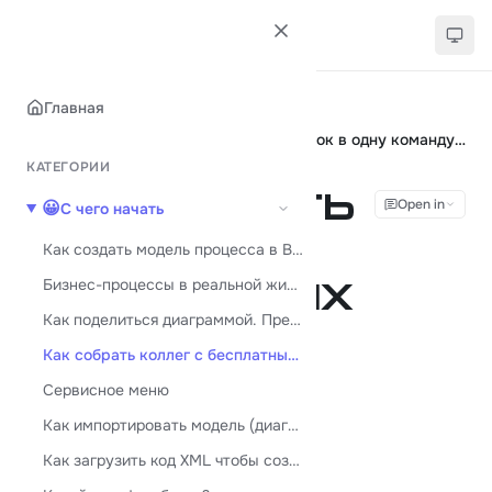
База знаний Stormbpmn
Главная
Главная
😀
С чего начать
Как собрать коллег с бесплатных учеток в одну команду и оформить счёт?
КАТЕГОРИИ
Как собрать
Open in
😀
С чего начать
коллег с
Как создать модель процесса в BPMN
Бизнес-процессы в реальной жизни
бесплатных
Как поделиться диаграммой. Предоставить доступ к ней другому человеку
учеток в
Как собрать коллег с бесплатных учеток в одну команду и оформить счёт?
одну
Сервисное меню
Как импортировать модель (диаграмму)
команду и
Как загрузить код XML чтобы создать диаграмму BPMN
оформить