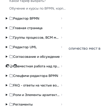
Какой тариф выбрать?
счёт?
Обучение и курсы по BPMN, корпоративное обучение
Редактор BPMN
Vova Shishkin
V
Обновлено Sep 14, 2025
Главная страница
Группы процессов, BCM модели
создать команду
Редактор UML
оплатить тариф на необходимое количество мест в
команде
Согласование и обсуждение
отправить приглашение
🧑‍🤝‍🧑
Cовместная работа над процессами - работа в команде
Спецфичи редактора BPMN
FAQ - ответы на частые вопросы
Роли и Элементы архитектуры
Back to С чего начать
Регламенты