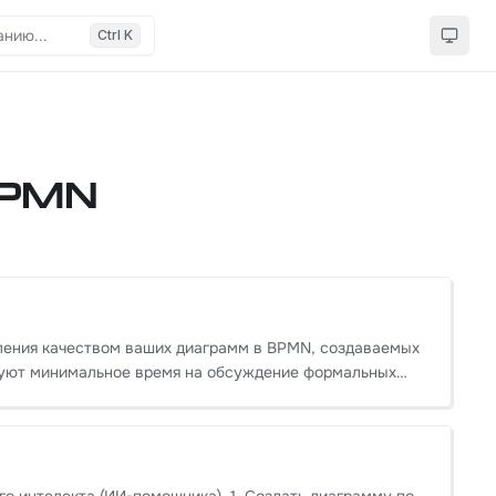
Ctrl K
BPMN
руют минимальное время на обсуждение формальных
верки осуществляется кнопкой в верхнем меню.