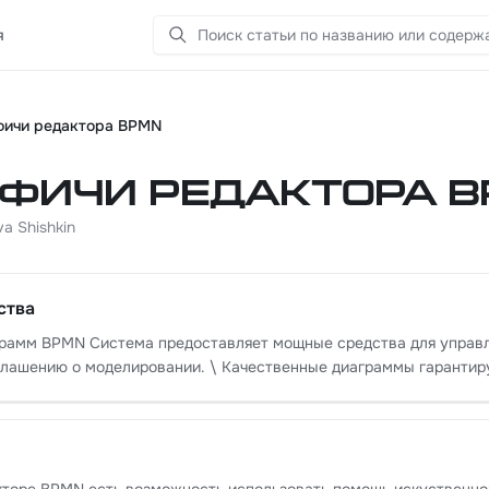
я
Поиск
фичи редактора BPMN
фичи редактора 
a Shishkin
ства
управления качеством ваших диаграмм в BPMN, создаваемых
глашению о моделировании. \ Качественные диаграммы гаранти
т сразу переходить к сути. Система предоставляет ~40 правил проверки BPMN, которые система
оматически при каждом сохранении. Включение, отключение про
ьная ошибка (красного цвета) - серьёзное нарушение BPMN, обязательно исправить.
лировать лучше Проверка